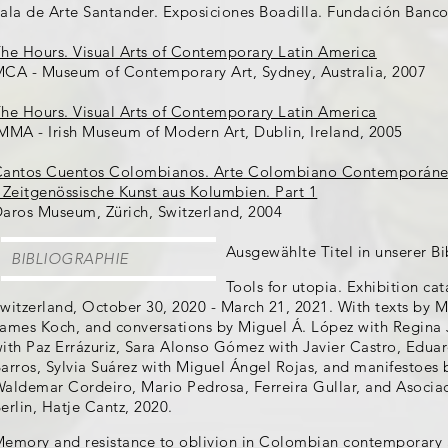
ala de Arte Santander. Exposiciones Boadilla. Fundación Banco
he Hours. Visual Arts of Contemporary Latin America
CA - Museum of Contemporary Art, Sydney, Australia, 2007
he Hours. Visual Arts of Contemporary Latin America
MMA - Irish Museum of Modern Art, Dublin, Ireland, 2005
antos Cuentos Colombianos. Arte Colombiano Contemporáne
 Zeitgenössische Kunst aus Kolumbien. Part 1
aros Museum, Zürich, Switzerland, 2004
Ausgewählte Titel in unserer Bi
BIBLIOGRAPHIE
Tools for utopia. Exhibition c
witzerland, October 30, 2020 - March 21, 2021. With texts by 
ames Koch, and conversations by Miguel Á. López with Regina 
ith Paz Errázuriz, Sara Alonso Gómez with Javier Castro, Edua
arros, Sylvia Suárez with Miguel Ángel Rojas, and manifestoes 
aldemar Cordeiro, Mario Pedrosa, Ferreira Gullar, and Asocia
erlin, Hatje Cantz, 2020.
emory and resistance to oblivion in Colombian contemporary ar