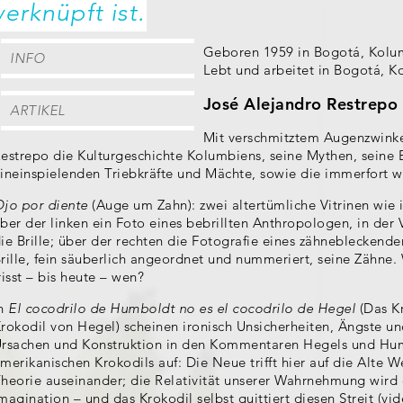
verknüpft ist.
Geboren 1959 in Bogotá, Kolu
INFO
Lebt und arbeitet in Bogotá, 
José Alejandro Restrepo
ARTIKEL
Mit verschmitztem Augenzwinke
estrepo die Kulturgeschichte Kolumbiens, seine Mythen, seine
ineinspielenden Triebkräfte und Mächte, sowie die immerfort
jo por diente
(Auge um Zahn): zwei altertümliche Vitrinen wi
ber der linken ein Foto eines bebrillten Anthropologen, in der V
ie Brille; über der rechten die Fotografie eines zähnebleckend
rille, fein säuberlich angeordnet und nummeriert, seine Zähne.
risst – bis heute – wen?
In
El cocodrilo de Humboldt no es el cocodrilo de Hegel
(Das Kr
rokodil von Hegel) scheinen ironisch Unsicherheiten, Ängste u
rsachen und Konstruktion in den Kommentaren Hegels und Hum
merikanischen Krokodils auf: Die Neue trifft hier auf die Alte We
heorie auseinander; die Relativität unserer Wahrnehmung wird de
magination – und das Krokodil selbst quittiert diesen Streit (vi