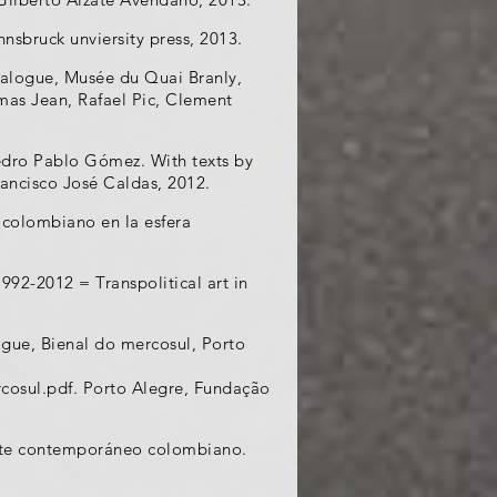
nnsbruck unviersity press, 2013.
alogue, Musée du Quai Branly,
mas Jean, Rafael Pic, Clement
Pedro Pablo Gómez. With texts by
Francisco José Caldas, 2012.
e colombiano en la esfera
992-2012 = Transpolitical art in
ogue, Bienal do mercosul, Porto
cosul.pdf. Porto Alegre, Fundação
arte contemporáneo colombiano.