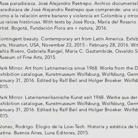
usa paradisiaca. José Alejandro Restrepo. Archivo documenta
aradisiaca de José Alejandro Restrepo que comprende: una vid
orno a la relación entre banano y violencia en Colombia y otr
us raíces históricas. With texts by José Roca, María del Rosari
rtist. Bogotá, Fundación Flora ars + natura, 2016.
ontingent beauty. Contemporary art from Latin America. Exhib
rts, Houston, USA, November 22, 2015 - February 28, 2016. Wi
ahía Rivero, Gabriela Rangel, María C. Gaztambide, Osvaldo Sá
useum of Fine Arts, 2015.
ark Mirror. Art from Latinamerica since 1968. Works from the D
xhibition catalogue, Kunstmuseum Wolfsburg, Wolfsburg, Ger
anuary 31, 2016. Edited by Ralf Beil and Holger Broeker. Wol
015.
ark Mirror. Lateinamerikanische Kunst seit 1968. Werke aus der
xhibition catalogue, Kunstmuseum Wolfsburg, Wolfsburg, Ger
anuary 31, 2016. Edited by Ralf Beil and Holger Broeker. Wol
015.
lonso, Rodrigo. Elogio de la Low-Tech. Historia y estética de l
atina. Buenos Aires, Luna Editores, 2015.