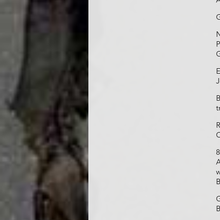
G
N
P
G
E
J
B
t
R
C
8
A
w
B
G
B