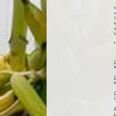
m
G
h
d
l
H
C
K
D
K
C
C
A
L