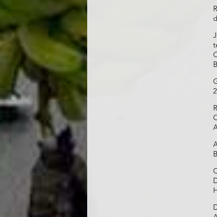
R
d
J
t
O
B
G
2
R
C
A
A
B
C
D
H
D
A