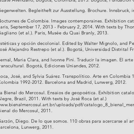
egenwelten. Begleitheft zur Ausstellung. Brochure. Innsbruck, i
octurnes de Colombie. Images contemporaines. Exhibition cat
aris, September 17, 2013 - February 2, 2014. With texts by Tho
agliano (et al.). Paris, Musée du Quai Branly, 2013.
stéticas y opción decolonial. Edited by Walter Mignolo, and 
osé Alejandro Restrepo (et al.). Bogotá, Universidad Distrital 
ernal, Maria Clara, and Ivonne Pini. Traducir la imagen. El art
ranscultural. Bogotá, Ediciones Uniandes, 2012.
oca, José, and Sylvia Suárez. Transpolítico. Arte en Colombia 1
olombia 1992-2012. Barcelona and Madrid, Lunwerg, 2012.
a Bienal do Mercosul. Ensaios de geopoética. Exhibition catal
legre, Brazil, 2011. With texts by José Roca (et al.)
ww.bienalmercosul.art.br/uploads/pdf/catalogo_8_bienal_mer
ienal do Mercosul, 2011.
arzón, Diego. De lo que somos. 110 obras para acercarse al 
arcelona, Lunwerg, 2011.