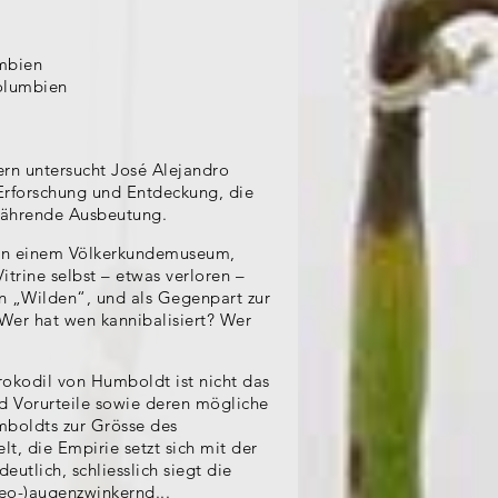
mbien
Kolumbien
rn untersucht José Alejandro
 Erforschung und Entdeckung, die
 währende Ausbeutung.
e in einem Völkerkundemuseum,
itrine selbst – etwas verloren –
en „Wilden“, und als Gegenpart zur
 Wer hat wen kannibalisiert? Wer
okodil von Humboldt ist nicht das
nd Vorurteile sowie deren mögliche
boldts zur Grösse des
lt, die Empirie setzt sich mit der
utlich, schliesslich siegt die
deo-)augenzwinkernd...