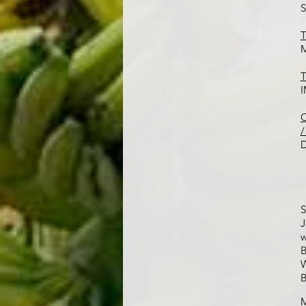
S
T
M
T
I
C
/
D
S
J
w
B
W
B
M