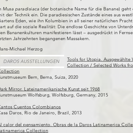
In
Musa paradisiaca
(der botanische Name für die Banane) geht 
it der Technik ein. Die paradiesischen Zustände eines aus westl
artens Eden, wie ihn Kolumbien in all seiner natürlichen Pracht 
art auf die soziale Realität: Die endlose Geschichte von Unter
en Bananenkulturen manifestieren lässt – ausgedrückt in Ferns
etzten Jahrzehnten begangenen Massakern.
ans-Michael Herzog
Tools for Utopia. Ausgewählte
DAROS AUSSTELLUNGEN
Collection / Selected Works fr
ollection
unstmuseum Bern, Berna, Suiza, 2020
ark Mirror. Lateinamerikanische Kunst seit 1968
unstmuseum Wolfsburg, Wolfsburg, Germany, 2015
antos Cuentos Colombianos
asa Daros, Rio de Janeiro, Brazil, 2013
l calor del pensamiento. Obras de la Daros Latinamerica Colle
atinamerica Collection