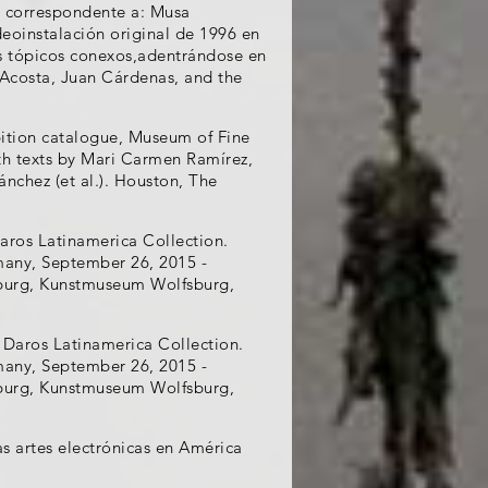
l correspondente a: Musa
eoinstalación original de 1996 en
os tópicos conexos,adentrándose en
o Acosta, Juan Cárdenas, and the
ition catalogue, Museum of Fine
th texts by Mari Carmen Ramírez,
nchez (et al.). Houston, The
aros Latinamerica Collection.
many, September 26, 2015 -
fsburg, Kunstmuseum Wolfsburg,
 Daros Latinamerica Collection.
many, September 26, 2015 -
fsburg, Kunstmuseum Wolfsburg,
as artes electrónicas en América