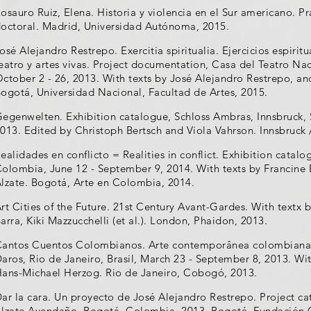
osauro Ruiz, Elena. Historia y violencia en el Sur americano. Prá
octoral. Madrid, Universidad Autónoma, 2015.
osé Alejandro Restrepo. Exercitia spiritualia. Ejercicios espiritu
eatro y artes vivas. Project documentation, Casa del Teatro N
ctober 2 - 26, 2013. With texts by José Alejandro Restrepo, a
ogotá, Universidad Nacional, Facultad de Artes, 2015.
egenwelten. Exhibition catalogue, Schloss Ambras, Innsbruck
013. Edited by Christoph Bertsch and Viola Vahrson. Innsbruck
ealidades en conflicto = Realities in conflict. Exhibition cata
olombia, June 12 - September 9, 2014. With texts by Francine 
lzate. Bogotá, Arte en Colombia, 2014.
rt Cities of the Future. 21st Century Avant-Gardes. With textx 
arra, Kiki Mazzucchelli (et al.). London, Phaidon, 2013.
antos Cuentos Colombianos. Arte contemporânea colombiana. 
aros, Rio de Janeiro, Brasil, March 23 - September 8, 2013. With
ans-Michael Herzog. Rio de Janeiro, Cobogó, 2013.
ar la cara. Un proyecto de José Alejandro Restrepo. Project c
lzate Avendaño, Bogotá, Colombia, 2013. Bogotá, Fundación G