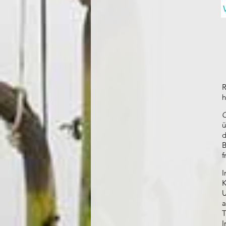
R
h
O
ü
d
B
f
K
U
a
T
I