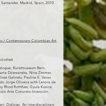
 Santander, Madrid, Spain, 2010
o / Contemporary Colombian Art
bliothek
atalogue, Kunstmuseum Bern,
Marta Dziewanska, Nina Zimmer,
José Galindo, Paulina E. Varas
rdo Jorge Oliveira with Lenora de
by Rhod Rothfuss, Gyula Kosice,
ción Arte Concreto-Invención.
t. Diálogo. An interdisciplinary