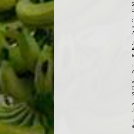
S
d
C
c
2
J
A
a
T
W
V
D
S
A
J
J
R