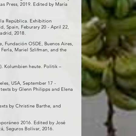
exas Press, 2019. Edited by María
la República. Exhibition
, Spain, Feburary 20 - April 22,
adrid, 2018.
ue, Fundación OSDE, Buenos Aires,
Ferla, Mariel Szlifman, and the
. Kolumbien heute. Politik –
geles, USA, September 17 -
 texts by Glenn Philipps and Elena
xts by Christine Barthe, and
mporáneo 2016. Edited by José
á, Seguros Bolívar, 2016.