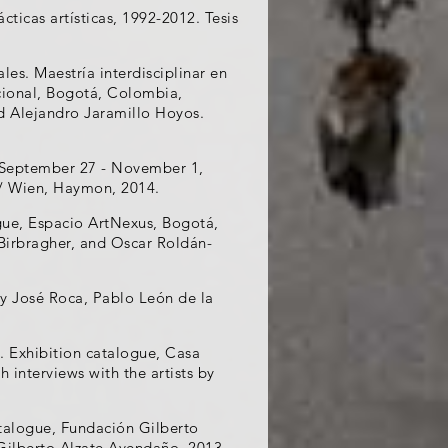
cticas artísticas, 1992-2012. Tesis
ales. Maestría interdisciplinar en
acional, Bogotá, Colombia,
nd Alejandro Jaramillo Hoyos.
, September 27 - November 1,
 / Wien, Haymon, 2014.
logue, Espacio ArtNexus, Bogotá,
Birbragher, and Oscar Roldán-
by José Roca, Pablo León de la
Exhibition catalogue, Casa
 interviews with the artists by
atalogue, Fundación Gilberto
ilberto Alzate Avendaño, 2013.