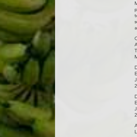
M
p
t
s
a
C
A
T
M
D
E
J
2
D
E
J
2
A
L