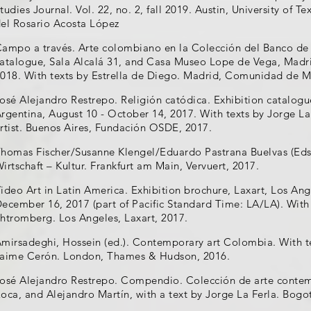
tudies Journal. Vol. 22, no. 2, fall 2019. Austin, University of T
el Rosario Acosta López
ampo a través. Arte colombiano en la Colección del Banco de 
atalogue, Sala Alcalá 31, and Casa Museo Lope de Vega, Madrid
018. With texts by Estrella de Diego. Madrid, Comunidad de M
osé Alejandro Restrepo. Religión catódica. Exhibition catalog
rgentina, August 10 - October 14, 2017. With texts by Jorge La 
rtist. Buenos Aires, Fundación OSDE, 2017.
homas Fischer/Susanne Klengel/Eduardo Pastrana Buelvas (Eds)
irtschaft – Kultur. Frankfurt am Main, Vervuert, 2017.
ideo Art in Latin America. Exhibition brochure, Laxart, Los An
ecember 16, 2017 (part of Pacific Standard Time: LA/LA). With
htromberg. Los Angeles, Laxart, 2017.
mirsadeghi, Hossein (ed.). Contemporary art Colombia. With te
aime Cerón. London, Thames & Hudson, 2016.
osé Alejandro Restrepo. Compendio. Colección de arte conte
oca, and Alejandro Martín, with a text by Jorge La Ferla. Bogot