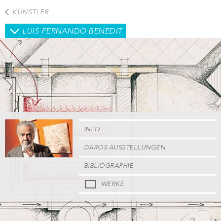
Direkt
KÜNSTLER
zum
Inhalt
LUIS FERNANDO BENEDIT
INFO
DAROS AUSSTELLUNGEN
BIBLIOGRAPHIE
WERKE