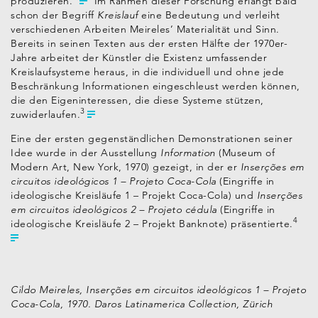
produzieren.
Im Rahmen dieser Forschung erlangt bald
schon der Begriff
Kreislauf
eine Bedeutung und verleiht
verschiedenen Arbeiten Meireles’ Materialität und Sinn.
Bereits in seinen Texten aus der ersten Hälfte der 1970er-
Jahre arbeitet der Künstler die Existenz umfassender
Kreislaufsysteme heraus, in die individuell und ohne jede
Beschränkung Informationen eingeschleust werden können,
die den Eigeninteressen, die diese Systeme stützen,
3
zuwiderlaufen.
Eine der ersten gegenständlichen Demonstrationen seiner
Idee wurde in der Ausstellung
Information
(Museum of
Modern Art, New York, 1970) gezeigt, in der er
Inserções em
circuitos ideológicos 1 – Projeto Coca-Cola
(Eingriffe in
ideologische Kreisläufe 1 – Projekt Coca-Cola) und
Inserções
em circuitos ideológicos 2 – Projeto cédula
(Eingriffe in
4
ideologische Kreisläufe 2 – Projekt Banknote) präsentierte.
Cildo Meireles, Inserções em circuitos ideológicos 1 – Projeto
Coca-Cola, 1970. Daros Latinamerica Collection, Zürich