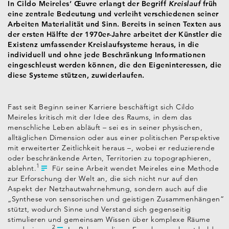
In Cildo Meireles’ Œuvre erlangt der Begriff
Kreislauf
früh
eine zentrale Bedeutung und verleiht verschiedenen seiner
Arbeiten Materialität und Sinn. Bereits in seinen Texten aus
der ersten Hälfte der 1970er-Jahre arbeitet der Künstler die
Existenz umfassender Kreislaufsysteme heraus, in die
individuell und ohne jede Beschränkung Informationen
eingeschleust werden können, die den Eigeninteressen, die
diese Systeme stützen, zuwiderlaufen.
Fast seit Beginn seiner Karriere beschäftigt sich Cildo
Meireles kritisch mit der Idee des Raums, in dem das
menschliche Leben abläuft – sei es in seiner physischen,
alltäglichen Dimension oder aus einer politischen Perspektive
mit erweiterter Zeitlichkeit heraus –, wobei er reduzierende
oder beschränkende Arten, Territorien zu topographieren,
1
ablehnt.
Für seine Arbeit wendet Meireles eine Methode
zur Erforschung der Welt an, die sich nicht nur auf den
Aspekt der Netzhautwahrnehmung, sondern auch auf die
„Synthese von sensorischen und geistigen Zusammenhängen“
stützt, wodurch Sinne und Verstand sich gegenseitig
stimulieren und gemeinsam Wissen über komplexe Räume
2