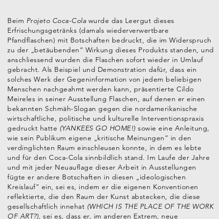
Beim
Projeto Coca-Cola
wurde das Leergut dieses
Erfrischungsgetränks (damals wiederverwertbare
Pfandflaschen) mit Botschaften bedruckt, die im Widerspruch
zu der „betäubenden“ Wirkung dieses Produkts standen, und
anschliessend wurden die Flaschen sofort wieder in Umlauf
gebracht. Als Beispiel und Demonstration dafür, dass ein
solches Werk der Gegeninformation von jedem beliebigen
Menschen nachgeahmt werden kann, präsentierte Cildo
Meireles in seiner Ausstellung Flaschen, auf denen er einen
bekannten Schmäh-Slogan gegen die nordamerikanische
wirtschaftliche, politische und kulturelle Interventionspraxis
gedruckt hatte
(YANKEES GO HOME!)
sowie eine Anleitung,
wie sein Publikum eigene „kritische Meinungen“ in den
verdinglichten Raum einschleusen konnte, in dem es lebte
und für den Coca-Cola sinnbildlich stand. Im Laufe der Jahre
und mit jeder Neuauflage dieser Arbeit in Ausstellungen
fügte er andere Botschaften in diesen „ideologischen
Kreislauf“ ein, sei es, indem er die eigenen Konventionen
reflektierte, die den Raum der Kunst abstecken, die diese
gesellschaftlich innehat
(WHICH IS THE PLACE OF THE WORK
OF ART?),
sei es, dass er, im anderen Extrem, neue