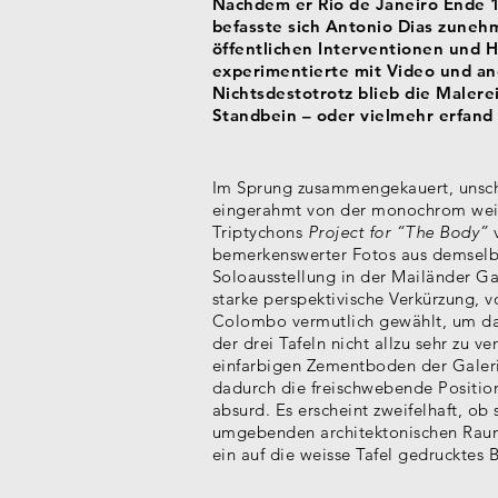
Nachdem er Rio de Janeiro Ende 1
befasste sich Antonio Dias zune
öffentlichen Interventionen und 
experimentierte mit Video und a
Nichtsdestotrotz blieb die Malerei
Standbein – oder vielmehr erfand e
Im Sprung zusammengekauert, unsc
eingerahmt von der monochrom weiss
Triptychons
Project for “The Body”
v
bemerkenswerter Fotos aus demselbe
Soloausstellung in der Mailänder Ga
starke perspektivische Verkürzung, 
Colombo vermutlich gewählt, um da
der drei Tafeln nicht allzu sehr zu ve
einfarbigen Zementboden der Galeri
dadurch die freischwebende Positio
absurd. Es erscheint zweifelhaft, o
umgebenden architektonischen Raum
ein auf die weisse Tafel gedrucktes B