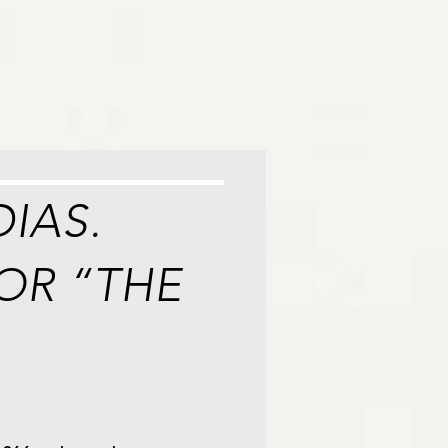
IAS.
OR “THE