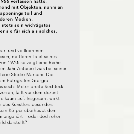
966 verlassen hatte,
hmend mit Objekten, nahm an
Happenings teil und
nderen Medien.
 stets sein wichtigstes
r sie für sich als solches.
harf und vollkommen
en, mittleren Tafel seines
on 1970: so zeigt eine Reihe
n Jahr Antonio Dias bei seiner
lerie Studio Marconi. Die
vom Fotografen Giorgio
s sechs Meter breite Rechteck
rzerren, fällt vor dem dezent
e kaum auf. Insgesamt wirkt
n des Künstlers besonders
b sein Körper überhaupt dem
 angehört – oder doch eher
ild darstellt?