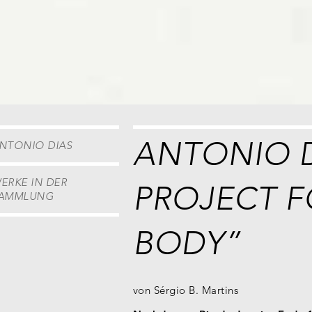
ANTONIO D
NTONIO DIAS
ERKE IN DER
PROJECT F
AMMLUNG
BODY”
von
Sérgio B. Martins