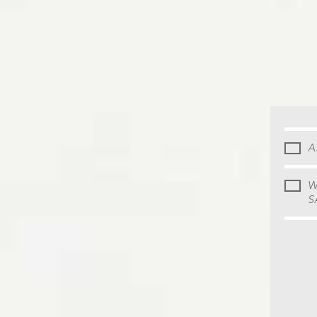
A
W
S