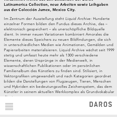
Latinamerica Collection, neue Arbeiten sowie Leihgaben
aus der Colección Jumex, Mexico City.
Im Zentrum der Ausstellung steht
Liquid Archive:
Hunderte
einzelner Formen bilden den Fundus dieses Archivs, das –
elektronisch gespeichert – als unerschöpfliche Bildquelle
dient. In immer neuen Variationen kombiniert Amorales die
Elemente dieses Speichers zu neuen Bildfindungen, die sich
in unterschiedlichen Medien wie Animationen, Gemälden und
Papierarbeiten materialisieren. Liquid Archive wächst seit 1999
stetig und umfasst heute mehr als 1300 verschiedene
Elemente, deren Ursprünge in der Medienwelt, in
wissenschaftlichen Publikationen oder im persönlichen
Familienalbum des Künstlers zu finden sind. Stilisiert, in
Vektorgrafiken umgewandelt und nach Kategorien geordnet
bilden die Darstellungen von Flugzeugen, Tieren, Menschen
und Hybriden ein bedeutungsvolles Zeichensystem, das dem
Künstler in seinem aktuellen Werkkomplex als Grundvokabular
dient.
Footer
menu
Amorales bricht mit seinem reichen ikonografischen
Repertoire die Grenzen auf und schafft mit zeitgenössischen
Mitteln archetypische Bilder, die sich – voller bedrohlicher