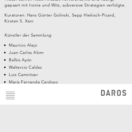
gepaart mit Ironie und Witz, subversive Strategien verfolgte.
Kuratoren:
Hans Günter Golinski, Sepp Hiekisch-Picard,
Kirsten S. Xani
Künstler der Sammlung
Mauricio Alejo
Juan Carlos Alom
Belkis Ayón
Waltercio Caldas
Luis Camnitzer
María Fernanda Cardoso
Footer
Nicola Costantino
menu
Mario Cravo Neto
Antonio Dias
Juan Manuel Echavarría
Paz Errázuriz
León Ferrari