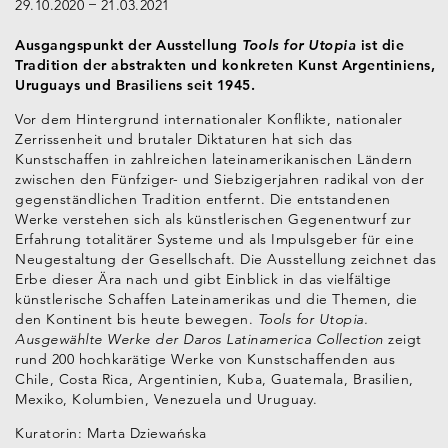
29.10.2020
21.03.2021
Ausgangspunkt der Ausstellung
Tools for Utopia
ist die
Tradition der abstrakten und konkreten Kunst Argentiniens,
Uruguays und Brasiliens seit 1945.
Vor dem Hintergrund internationaler Konflikte, nationaler
Zerrissenheit und brutaler Diktaturen hat sich das
Kunstschaffen in zahlreichen lateinamerikanischen Ländern
zwischen den Fünfziger- und Siebzigerjahren radikal von der
gegenständlichen Tradition entfernt. Die entstandenen
Werke verstehen sich als künstlerischen Gegenentwurf zur
Erfahrung totalitärer Systeme und als Impulsgeber für eine
Neugestaltung der Gesellschaft. Die Ausstellung zeichnet das
Erbe dieser Ära nach und gibt Einblick in das vielfältige
künstlerische Schaffen Lateinamerikas und die Themen, die
den Kontinent bis heute bewegen.
Tools for Utopia.
Ausgewählte Werke der Daros Latinamerica Collection
zeigt
rund 200 hochkarätige Werke von Kunstschaffenden aus
Chile, Costa Rica, Argentinien, Kuba, Guatemala, Brasilien,
Mexiko, Kolumbien, Venezuela und Uruguay
.
Kuratorin: Marta Dziewańska