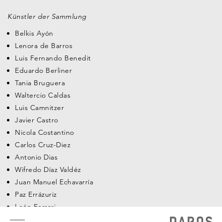
Künstler der Sammlung
Belkis Ayón
Lenora de Barros
Luis Fernando Benedit
Eduardo Berliner
Tania Bruguera
Waltercio Caldas
Luis Camnitzer
Javier Castro
Nicola Costantino
Carlos Cruz-Diez
Antonio Dias
Wifredo Díaz Valdéz
Juan Manuel Echavarría
Paz Errázuriz
León Ferrari
Footer
María Freire
menu