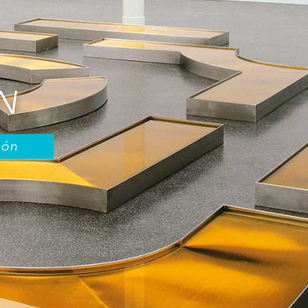
N
ión