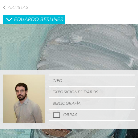
Pasar
ARTISTAS
al
contenido
EDUARDO BERLINER
principal
INFO
EXPOSICIONES DAROS
BIBLIOGRAFÍA
OBRAS