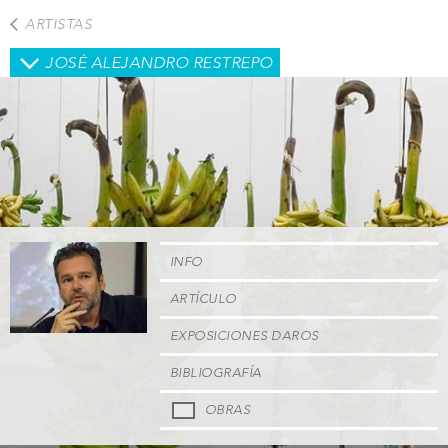
Pasar
ARTISTAS
al
contenido
JOSÉ ALEJANDRO RESTREPO
principal
INFO
ARTÍCULO
EXPOSICIONES DAROS
BIBLIOGRAFÍA
OBRAS