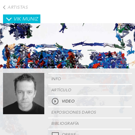
Pasar
ARTISTAS
al
contenido
VIK MUNIZ
principal
INFO
ARTÍCULO
VIDEO
EXPOSICIONES DAROS
BIBLIOGRAFÍA
OBRAS