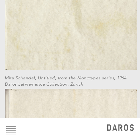
Mira Schendel, Untitled, from the Monotypes series, 1964.
Daros Latinamerica Collection, Zürich
Footer
menu