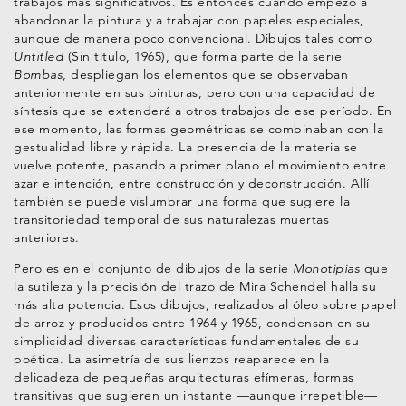
trabajos más significativos. Es entonces cuando empezó a
abandonar la pintura y a trabajar con papeles especiales,
aunque de manera poco convencional. Dibujos tales como
Untitled
(Sin título, 1965), que forma parte de la serie
Bombas,
despliegan los elementos que se observaban
anteriormente en sus pinturas, pero con una capacidad de
síntesis que se extenderá a otros trabajos de ese período. En
ese momento, las formas geométricas se combinaban con la
gestualidad libre y rápida. La presencia de la materia se
vuelve potente, pasando a primer plano el movimiento entre
azar e intención, entre construcción y deconstrucción. Allí
también se puede vislumbrar una forma que sugiere la
transitoriedad temporal de sus naturalezas muertas
anteriores.
Pero es en el conjunto de dibujos de la serie
Monotipias
que
la sutileza y la precisión del trazo de Mira Schendel halla su
más alta potencia. Esos dibujos, realizados al óleo sobre papel
de arroz y producidos entre 1964 y 1965, condensan en su
simplicidad diversas características fundamentales de su
poética. La asimetría de sus lienzos reaparece en la
delicadeza de pequeñas arquitecturas efímeras, formas
transitivas que sugieren un instante —aunque irrepetible—