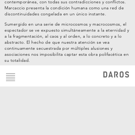
contemporánea, con todas sus contradicciones y conflictos.
Marcaccio presenta la condición humana como una red de
discontinuidades congelada en un único instante.
Sumergido en una serie de microcosmos y macrocosmos, el
espectador se ve expuesto simultáneamente a la eternidad y
a la fragmentación, al caos y al orden, a lo concreto y a lo
abstracto. El hecho de que nuestra atención se vea
continuamente secuestrada por múltiples alusiones y
asociaciones nos imposibilita captar esta obra polifacética en
su totalidad.
Footer
Curador: Hans-Michael Herzog
menu
Artistas de la Colección
Fabian Marcaccio
OBRAS DE LA COLECCIÓN
MICROSITE