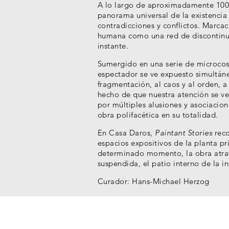
A lo largo de aproximadamente 100 
panorama universal de la existenci
contradicciones y conflictos. Marcac
humana como una red de discontinu
instante.
Sumergido en una serie de microco
espectador se ve expuesto simultáne
fragmentación, al caos y al orden, a 
hecho de que nuestra atención se v
por múltiples alusiones y asociacion
obra polifacética en su totalidad.
En Casa Daros,
Paintant Stories
reco
espacios expositivos de la planta pr
determinado momento, la obra atravi
suspendida, el patio interno de la in
Curador: Hans-Michael Herzog
Artistas de la Colección
Fabian Marcaccio