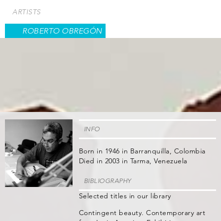
Skip
ARTISTS
to
main
ROBERTO OBREGÓN
content
INFO
Born in 1946 in Barranquilla, Colombia
Died in 2003 in Tarma, Venezuela
BIBLIOGRAPHY
Selected titles in our library
Contingent beauty. Contemporary art