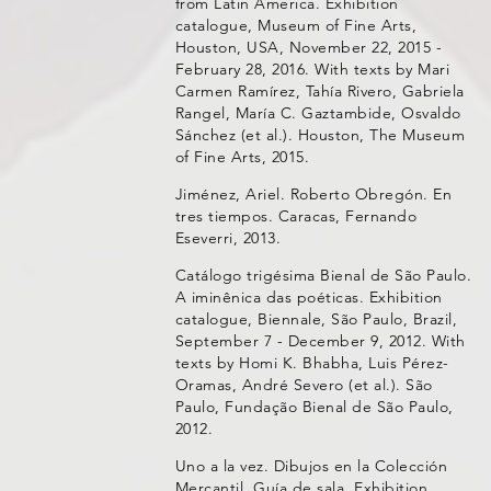
from Latin America. Exhibition
catalogue, Museum of Fine Arts,
Houston, USA, November 22, 2015 -
February 28, 2016. With texts by Mari
Carmen Ramírez, Tahía Rivero, Gabriela
Rangel, María C. Gaztambide, Osvaldo
Sánchez (et al.). Houston, The Museum
of Fine Arts, 2015.
Jiménez, Ariel. Roberto Obregón. En
tres tiempos. Caracas, Fernando
Eseverri, 2013.
Catálogo trigésima Bienal de São Paulo.
A iminênica das poéticas. Exhibition
catalogue, Biennale, São Paulo, Brazil,
September 7 - December 9, 2012. With
texts by Homi K. Bhabha, Luis Pérez-
Oramas, André Severo (et al.). São
Paulo, Fundação Bienal de São Paulo,
2012.
Uno a la vez. Dibujos en la Colección
Mercantil. Guía de sala. Exhibition