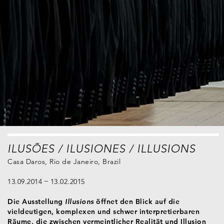
ILUSÕES / ILUSIONES / ILLUSIONS
Casa Daros, Rio de Janeiro, Brazil
13.09.2014
13.02.2015
Die Ausstellung
Illusions
öffnet den Blick auf die
vieldeutigen, komplexen und schwer interpretierbaren
Räume, die zwischen vermeintlicher Realität und Illusion