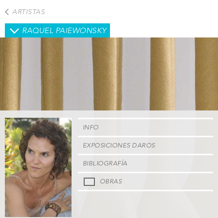
Pasar
ARTISTAS
al
contenido
RAQUEL PAIEWONSKY
principal
INFO
EXPOSICIONES DAROS
BIBLIOGRAFÍA
OBRAS