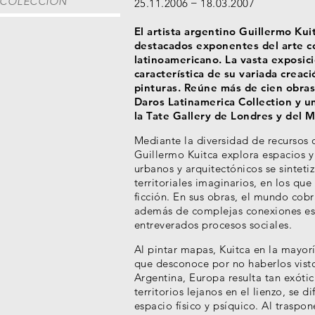
COLECCIÓN
25.11.2006
18.03.2007
El artista argentino Guillermo Kui
destacados exponentes del arte 
latinoamericano. La vasta exposic
característica de su variada creaci
pinturas. Reúne más de cien obras 
Daros Latinamerica Collection y u
la Tate Gallery de Londres y del
Mediante la diversidad de recursos q
Guillermo Kuitca explora espacios y
urbanos y arquitectónicos se sintet
territoriales imaginarios, en los que
ficción. En sus obras, el mundo cob
además de complejas conexiones espa
entreverados procesos sociales.
Al pintar mapas, Kuitca en la mayorí
que desconoce por no haberlos visto
Argentina, Europa resulta tan exót
territorios lejanos en el lienzo, se d
espacio físico y psíquico. Al traspon