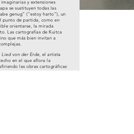
 imaginarias y extensiones
apa se sustituyen todas las
habe genug” (“estoy harto”), un
 el punto de partida, como en
ible orientarse, la mirada
to. Las cartografías de Kuitca
ino que más bien invitan a
 complejas.
 Lied von der Erde,
el artista
lecho en el que aflora la
firiendo las obras cartográficas
nes. Al superponer lo cercano y
úblico, queda patente que las
estros recuerdos son tan
 colectiva como lo es el
rin Steffen