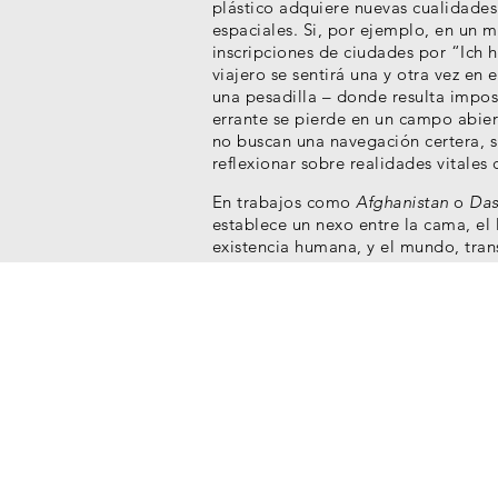
plástico adquiere nuevas cualidades
espaciales. Si, por ejemplo, en un m
inscripciones de ciudades por “Ich 
viajero se sentirá una y otra vez en
una pesadilla – donde resulta impos
errante se pierde en un campo abier
no buscan una navegación certera, s
reflexionar sobre realidades vitales
En trabajos como
Afghanistan
o
Das
establece un nexo entre la cama, el 
existencia humana, y el mundo, trans
simbólicas y subjetivas a los colcho
lo lejano, el espacio privado y el p
imágenes subjetivas que pueblan nu
indisociables de la memoria cultural
espacio topográfico del mental.
Curadores: Hans-Michael Herzog, Kat
Artistas de la Colección
Guillermo Kuitca