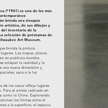
tca (*1961) es uno de los más
contemporáneo
ión brinda una sinopsis
ón artística, de sus dibujos y
del inventario de la
na selección de préstamos de
 Milwaukee Art Museum.
ue brinda la pintura,
 lugares. Los mapas, planos
izan en poéticos mundos
 se solapan la realidad y la
ra una nueva dimensión y,
ciales, saca a la luz
a de los casos refleja lugares
. Para el artista radicado en
ica como la China. Explorando
ifuminan los límites entre el
erse a la superficie, el espacio