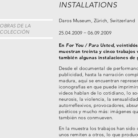
INSTALLATIONS
Daros Museum, Zürich, Switzerland
OBRAS DE LA
COLECCIÓN
25.04.2009
06.09.2009
En
For You / Para Usted,
veintidós
muestran treinta y cinco trabajos 
también algunas instalaciones de
Desde el documental de performance
publicidad, hasta la narración com
madura, aquí se encuentran represe
iconografías en que puede imprimirse
videos hablan de lo cotidiano, lo soci
neurosis, la violencia, la sensualida
autorreflexivos, provocadores, absur
poéticos y mucho más: imágenes qu
también nos conmueven.
En la muestra los trabajos han sido
unos remiten a otros, lo que produc