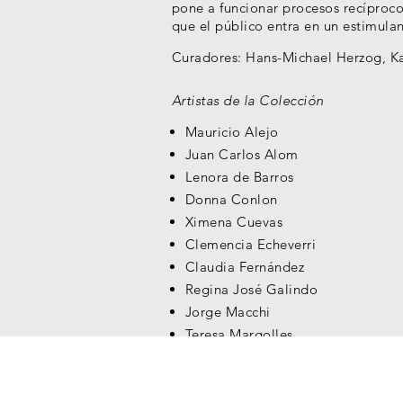
pone a funcionar procesos recípro
que el público entra en un estimulan
Curadores: Hans-Michael Herzog, Kat
Artistas de la Colección
Mauricio Alejo
Juan Carlos Alom
Lenora de Barros
Donna Conlon
Ximena Cuevas
Clemencia Echeverri
Claudia Fernández
Regina José Galindo
Jorge Macchi
Teresa Margolles
Priscilla Monge
Oscar Muñoz
Liliana Porter