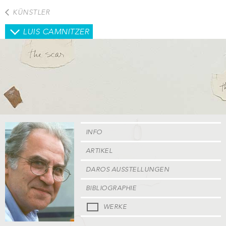
Direkt
KÜNSTLER
zum
Inhalt
LUIS CAMNITZER
INFO
ARTIKEL
DAROS AUSSTELLUNGEN
BIBLIOGRAPHIE
WERKE