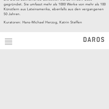
gegründet. Sie umfasst mehr als 1000 Werke von mehr als 100
Künstlern aus Lateinamerika, ebenfalls aus den vergangenen
50 Jahren.
Kuratoren: Hans-Michael Herzog, Katrin Steffen
Footer
Künstler der Sammlung
menu
Luis Fernando Benedit
Luis Camnitzer
Ivan Capote
Nicola Costantino
Antonio Dias
Leandro Erlich
Víctor Grippo
Charles Juhász-Alvarado
Guillermo Kuitca
Nelson Leirner
Rafael Lozano-Hemmer