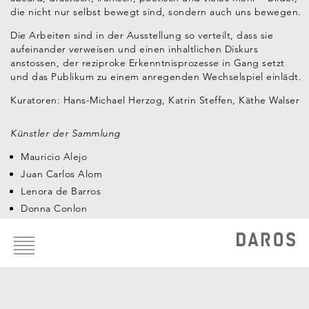
die nicht nur selbst bewegt sind, sondern auch uns bewegen.
Die Arbeiten sind in der Ausstellung so verteilt, dass sie
aufeinander verweisen und einen inhaltlichen Diskurs
anstossen, der reziproke Erkenntnisprozesse in Gang setzt
und das Publikum zu einem anregenden Wechselspiel einlädt.
Kuratoren: Hans-Michael Herzog, Katrin Steffen, Käthe Walser
Künstler der Sammlung
Mauricio Alejo
Juan Carlos Alom
Lenora de Barros
Donna Conlon
Footer
Ximena Cuevas
menu
Clemencia Echeverri
Claudia Fernández
Regina José Galindo
Jorge Macchi